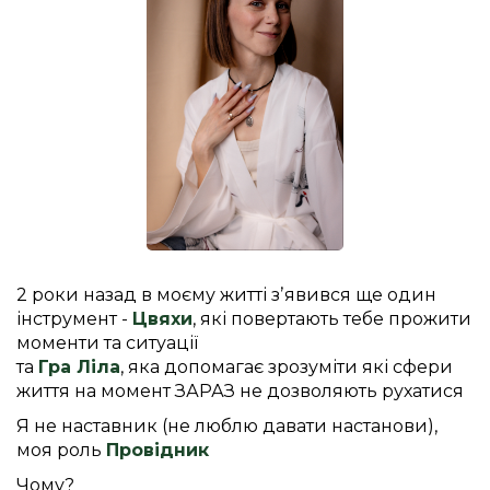
2 роки назад в моєму житті зʼявився ще один
інструмент -
Цвяхи
, які повертають тебе прожити
моменти та ситуації
та
Гра Ліла
, яка допомагає зрозуміти які сфери
життя на момент ЗАРАЗ не дозволяють рухатися
Я не наставник (не люблю давати настанови),
моя роль
Провідник
Чому?