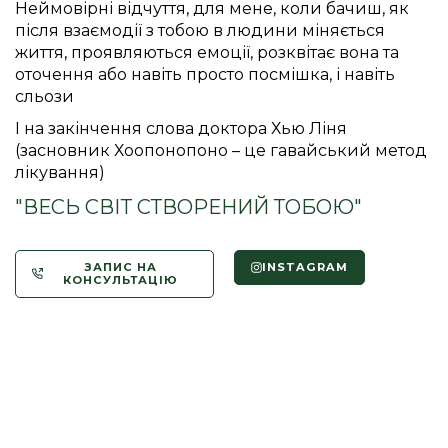
Неймовірні відчуття, для мене, коли бачиш, як
після взаємодії з тобою в людини міняється
життя, проявляються емоції, розквітає вона та
оточення або навіть просто посмішка, і навіть
сльози
І на закінчення слова доктора Хью Ліня
(засновник Хоопонопоно – це гавайський метод
лікування)
"ВЕСЬ СВІТ СТВОРЕНИЙ ТОБОЮ"
ЗАПИС НА
INSTAGRAM
КОНСУЛЬТАЦІЮ